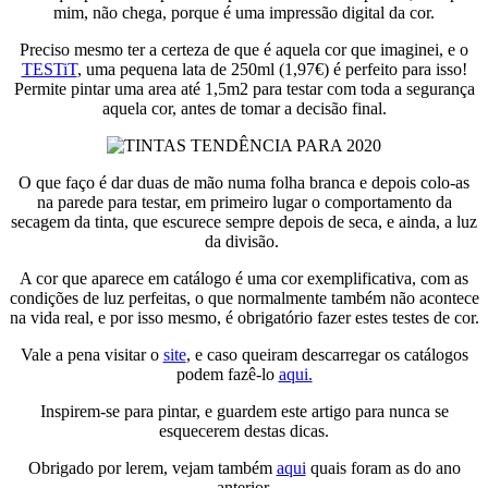
mim, não chega, porque é uma impressão digital da cor.
Preciso mesmo ter a certeza de que é aquela cor que imaginei, e o
TESTiT
, uma pequena lata de 250ml (1,97€) é perfeito para isso!
Permite pintar uma area até 1,5m2 para testar com toda a segurança
aquela cor, antes de tomar a decisão final.
O que faço é dar duas de mão numa folha branca e depois colo-as
na parede para testar, em primeiro lugar o comportamento da
secagem da tinta, que escurece sempre depois de seca, e ainda, a luz
da divisão.
A cor que aparece em catálogo é uma cor exemplificativa, com as
condições de luz perfeitas, o que normalmente também não acontece
na vida real, e por isso mesmo, é obrigatório fazer estes testes de cor.
Vale a pena visitar o
site
, e caso queiram descarregar os catálogos
podem fazê-lo
aqui.
Inspirem-se para pintar, e guardem este artigo para nunca se
esquecerem destas dicas.
Obrigado por lerem, vejam também
aqui
quais foram as do ano
anterior.